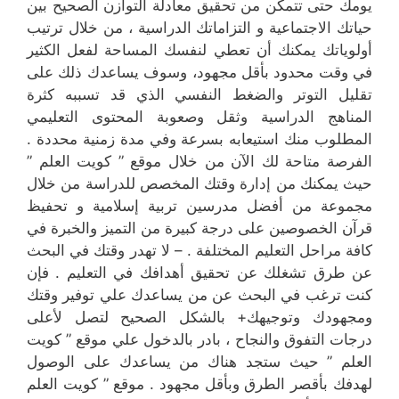
يومك حتى تتمكن من تحقيق معادلة التوازن الصحيح بين
حياتك الاجتماعية و التزاماتك الدراسية ، من خلال ترتيب
أولوياتك يمكنك أن تعطي لنفسك المساحة لفعل الكثير
في وقت محدود بأقل مجهود، وسوف يساعدك ذلك على
تقليل التوتر والضغط النفسي الذي قد تسببه كثرة
المناهج الدراسية وثقل وصعوبة المحتوى التعليمي
المطلوب منك استيعابه بسرعة وفي مدة زمنية محددة .
الفرصة متاحة لك الآن من خلال موقع ” كويت العلم ”
حيث يمكنك من إدارة وقتك المخصص للدراسة من خلال
مجموعة من أفضل مدرسين تربية إسلامية و تحفيظ
قرآن الخصوصين على درجة كبيرة من التميز والخبرة في
كافة مراحل التعليم المختلفة . – لا تهدر وقتك في البحث
عن طرق تشغلك عن تحقيق أهدافك في التعليم . فإن
كنت ترغب في البحث عن من يساعدك علي توفير وقتك
ومجهودك وتوجيهك+ بالشكل الصحيح لتصل لأعلى
درجات التفوق والنجاح ، بادر بالدخول علي موقع ” كويت
العلم ” حيث ستجد هناك من يساعدك على الوصول
لهدفك بأقصر الطرق وبأقل مجهود . موقع ” كويت العلم