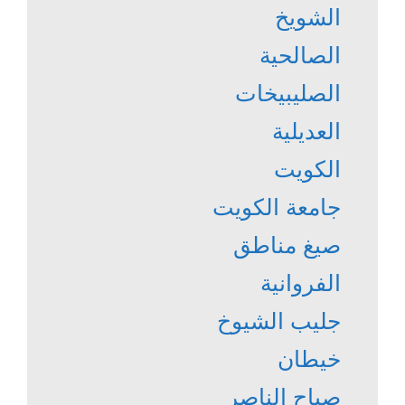
الشويخ
الصالحية
الصليبيخات
العديلية
الكويت
جامعة الكويت
صيغ مناطق
الفروانية
جليب الشيوخ
خيطان
صباح الناصر