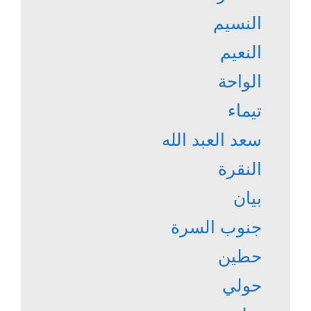
النسيم
النعيم
الواحة
تيماء
سعد العبد الله
النقرة
بيان
جنوب السرة
حطين
حولي