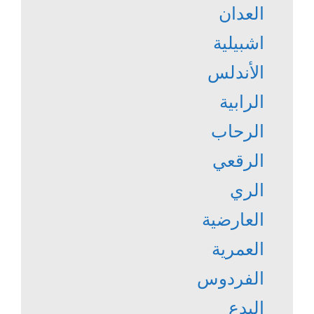
العدان
اشبيلية
الأندلس
الرابية
الرحاب
الرقعي
الري
العارضية
العمرية
الفردوس
البدع