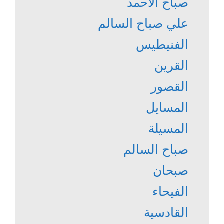
صباح الأحمد
علي صباح السالم
الفنيطيس
القرين
القصور
المسايل
المسيلة
صباح السالم
صبحان
الفيحاء
القادسية