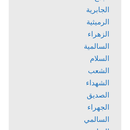
الجابرية
الرميثية
الزهراء
السالمية
السلام
الشعب
الشهداء
الصديق
الجهراء
السالمي