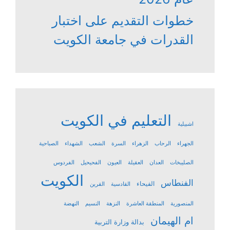
خطوات التقديم على اختبار
القدرات في جامعة الكويت
التعليم في الكويت
اشبيلية
الجهراء
الرحاب
الزهراء
السرة
الشعب
الشهداء
الصباحية
الصليبخات
العدان
العقيلة
العيون
الفحيحيل
الفردوس
الكويت
الفنطاس
الفيحاء
القادسية
القرين
المنصورية
المنطقة العاشرة
النزهة
النسيم
النهضة
ام الهيمان
بدالة وزارة التربية