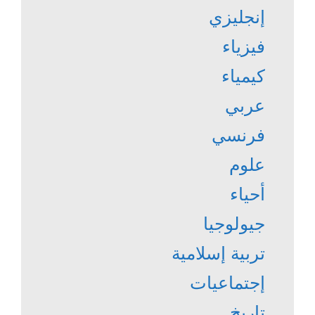
إنجليزي
فيزياء
كيمياء
عربي
فرنسي
علوم
أحياء
جيولوجيا
تربية إسلامية
إجتماعيات
تاريخ