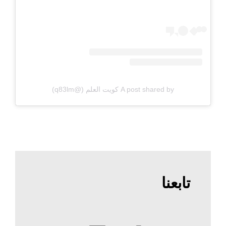
A post shared by كويت العلم (@q83lm)
تابعنا