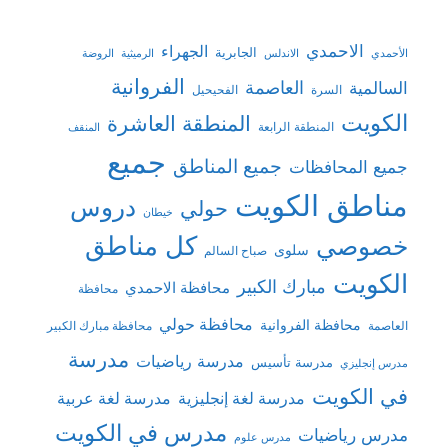
الاحمدي
الجهراء
الجابرية
الأحمدي
الاندلس
الرميثية
الروضة
الفروانية
السالمية
العاصمة
السرة
الفحيحيل
الكويت
المنطقة العاشرة
المنطقة الرابعة
المنقف
جميع
جميع المناطق
جميع المحافظات
مناطق الكويت
دروس
حولي
خيطان
كل مناطق
خصوصي
سلوى
صباح السالم
الكويت
مبارك الكبير
محافظة الاحمدي
محافظة
محافظة حولي
محافظة الفروانية
العاصمة
محافظة مبارك الكبير
مدرسة
مدرسة رياضيات
مدرسة تأسيس
مدرس إنجليزي
في الكويت
مدرسة لغة إنجليزية
مدرسة لغة عربية
مدرس في الكويت
مدرس رياضيات
مدرس علوم