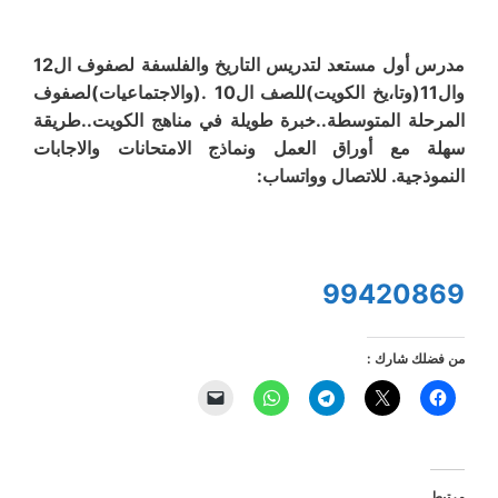
مدرس أول مستعد لتدريس التاريخ والفلسفة لصفوف ال12
وال11(وتا،يخ الكويت)للصف ال10 .(والاجتماعيات)لصفوف
المرحلة المتوسطة..خبرة طويلة في مناهج الكويت..طريقة
سهلة مع أوراق العمل ونماذج الامتحانات والاجابات
النموذجية. للاتصال وواتساب:
99420869
من فضلك شارك :
مرتبط