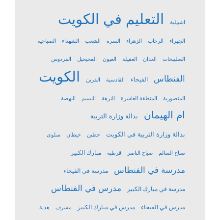
التعليم في الكويت
اشبيلية
الجهراء
الرحاب
الزهراء
السرة
الشعب
الشهداء
الصباحية
الصليبخات
العدان
العقيلة
العيون
الفحيحيل
الفردوس
الكويت
الفنطاس
الفيحاء
القادسية
القرين
المنصورية
المنطقة العاشرة
النزهة
النسيم
النهضة
ام الهيمان
بدالة وزارة التربية
بدالة وزارة التربية في الكويت
حطين
خيطان
سلوى
مبارك الكبير
صباح السالم
صباح الناصر
قرطبة
مدرسة في الفنطاس
مدرسة في الفيحاء
مدرس في الفنطاس
مدرسة في مبارك الكبير
مدرس في الفيحاء
مدرس في مبارك الكبير
مشرف
هدية