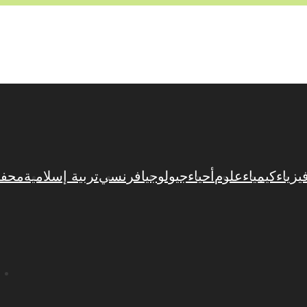
يزياء
كيمياء
علوم
أحياء
جيولوجيا
فرنسي
تربية إسلامية
محفظ