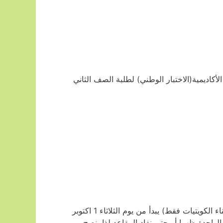
أكاديمية(الاختبار الوطني) لطلبة الصف الثاني
وذكر موقع الجامعة بأن موعد التسجيل الالكتروني (للطلبة الكويتيين وأبناء الكويتيات فقط) يبدأ من يوم الثلاثاء 1 اكتوبر
رة صباحا وحتى يوم الاثنين 7 اكتوبر 2024 الساعة الواحدة ظهرا أو حتى نفاد المقاعد لذا ينصح