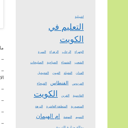
اشبيلية
التعليم في
الكويت
مل
الجهراء
الرحاب
الزهراء
السرة
– 
الشعب
الشهداء
الصباحية
الصليبخات
– 
العدان
العقيلة
العيون
الفحيحيل
ال
الفنطاس
الفيحاء
الفردوس
– 
الكويت
القادسية
القرين
– 
المنصورية
المنطقة العاشرة
النزهة
– 
ام الهيمان
النسيم
النهضة
– 
بدالة وزارة التربية