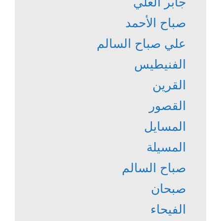
جابر العلي
صباح الأحمد
علي صباح السالم
الفنيطيس
القرين
القصور
المسايل
المسيلة
صباح السالم
صبحان
الفيحاء