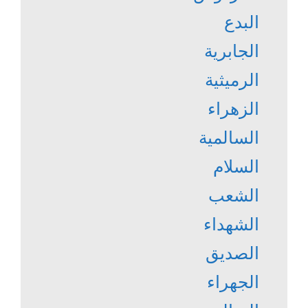
البدع
الجابرية
الرميثية
الزهراء
السالمية
السلام
الشعب
الشهداء
الصديق
الجهراء