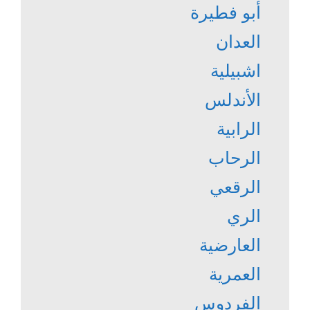
أبو فطيرة
العدان
اشبيلية
الأندلس
الرابية
الرحاب
الرقعي
الري
العارضية
العمرية
الفردوس