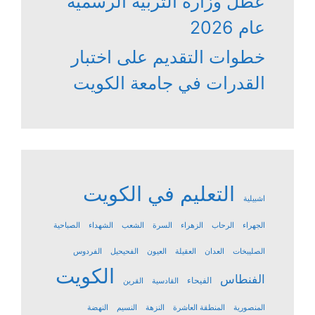
عطل وزارة التربية الرسمية
عام 2026
خطوات التقديم على اختبار
القدرات في جامعة الكويت
التعليم في الكويت
اشبيلية
الجهراء
الرحاب
الزهراء
السرة
الشعب
الشهداء
الصباحية
الصليبخات
العدان
العقيلة
العيون
الفحيحيل
الفردوس
الكويت
الفنطاس
الفيحاء
القادسية
القرين
المنصورية
المنطقة العاشرة
النزهة
النسيم
النهضة