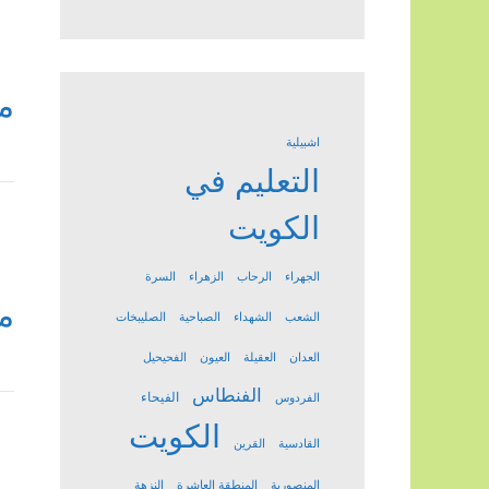
م
اشبيلية
التعليم في
الكويت
الجهراء
الرحاب
الزهراء
السرة
م
الشعب
الشهداء
الصباحية
الصليبخات
العدان
العقيلة
العيون
الفحيحيل
الفنطاس
الفيحاء
الفردوس
الكويت
القادسية
القرين
المنصورية
المنطقة العاشرة
النزهة