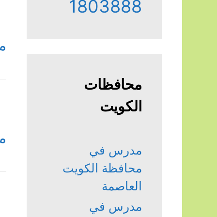
1803888
م
محافظات
الكويت
م
مدرس في
محافظة الكويت
العاصمة
مدرس في