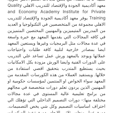
معهد أكاديمية الجودة والإقتصاد للتدريب الاهلي Quality
and Economy Academy Institute for Private
Training يوفر معهد أكاديمية الجودة والإقتصاد للتدريب
الاهلي مجموعة من المتخصصين في التكنولوجيا و العديد
من المدربين المتيميزين والمهنيين المختصين المتميزين
في كافه المجالات التي يقدمها المعهد مع خبرة واسعة
في عدة مجالات مثل البرمجيات وغيرها ويستعين المعهد
ايضا بمصادر خارجية لتلبية كافة طلبات واحتياجات
عملائها ويوجد بالمعهد ورش عمل تساعد علي التدريب
على الدورات الفنية وايضا الورش مزودة بكل الامكانيات
بحيث يستطيع المتدرب بتحقيق اقصي استفادة من
خلالها. ويستفيد العملاء من هذه الكورسات المقدمة من
المعهد سواء الخواص او المنتمين لمؤسسات حكومية او
المهنيين الذين يردون تعلم دورات متخصصة في مجالهم
من برامج تعليمية عالية المستوى في عدة مجالات
مختلفة منها:- دورات التصميم الداخلي التي تؤهلك الي
احتراف اساسيات التصميم وكل شي يخص التصميمات.
دورة عمل منظور ثلاثي الابعاد. دورة تنفيذ الديكورات