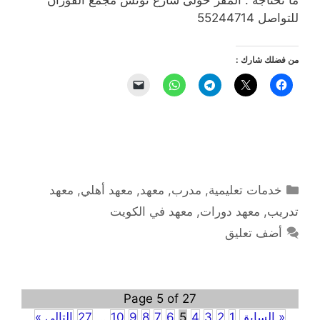
ما تحتاجه . المقر حولى شارع تونس مجمع الفوزان
للتواصل 55244714
من فضلك شارك :
التصنيفات
خدمات تعليمية
,
مدرب
,
معهد
,
معهد أهلي
,
معهد
تدريب
,
معهد دورات
,
معهد في الكويت
أضف تعليق
Page 5 of 27
« السابق
1
2
3
4
5
6
7
8
9
10
…
27
التالي »