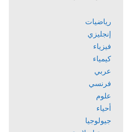
رياضيات
إنجليزي
فيزياء
كيمياء
عربي
فرنسي
علوم
أحياء
جيولوجيا