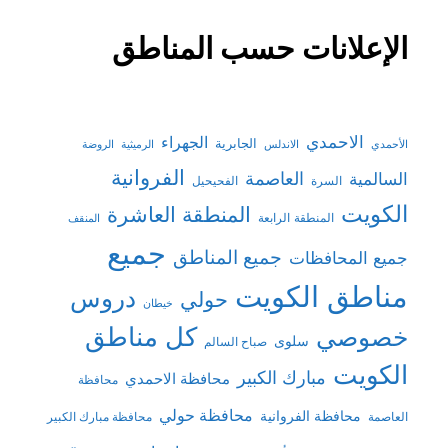
الإعلانات حسب المناطق
الاحمدي
الجهراء
الجابرية
الأحمدي
الاندلس
الرميثية
الروضة
الفروانية
السالمية
العاصمة
السرة
الفحيحيل
الكويت
المنطقة العاشرة
المنطقة الرابعة
المنقف
جميع
جميع المناطق
جميع المحافظات
مناطق الكويت
دروس
حولي
خيطان
كل مناطق
خصوصي
سلوى
صباح السالم
الكويت
مبارك الكبير
محافظة الاحمدي
محافظة
محافظة حولي
محافظة الفروانية
العاصمة
محافظة مبارك الكبير