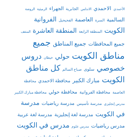
الاحمدي
الجهراء
الجابرية
الأحمدي
الاندلس
الرميثية
الروضة
الفروانية
السالمية
العاصمة
السرة
الفحيحيل
الكويت
المنطقة العاشرة
المنطقة الرابعة
المنقف
جميع
جميع المناطق
جميع المحافظات
مناطق الكويت
دروس
حولي
خيطان
كل مناطق
خصوصي
سلوى
صباح السالم
الكويت
مبارك الكبير
محافظة الاحمدي
محافظة
محافظة حولي
محافظة الفروانية
العاصمة
محافظة مبارك الكبير
مدرسة
مدرسة رياضيات
مدرسة تأسيس
مدرس إنجليزي
في الكويت
مدرسة لغة إنجليزية
مدرسة لغة عربية
مدرس في الكويت
مدرس رياضيات
مدرس علوم
مدرس