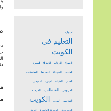
يت
وا
م
اشبيلية
التعليم في
نظ
الكويت
جم
ال
الجهراء
الرحاب
الزهراء
السرة
ذل
الشعب
الشهداء
الصباحية
الصليبخات
العدان
العقيلة
العيون
الفحيحيل
مد
الفنطاس
الفيحاء
الفردوس
الكويت
مح
القادسية
القرين
المنصورية
المنطقة العاشرة
النزهة