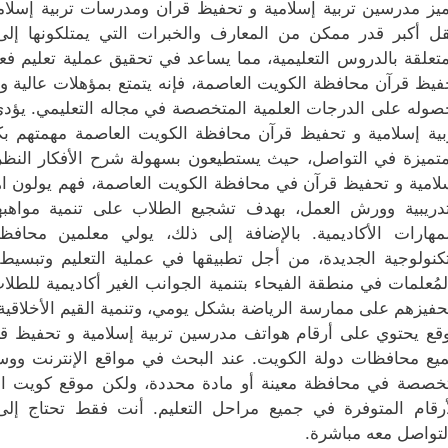
ميز مدرسين تربية إسلامية و تحفيظ قرآن ومدرسات تربية إسلامي
قل أكبر قدر ممكن من المعارف والخبرات التي يمتلكونها إلى ط
متعلقة بالدروس التعليمية، مما يساعد في تحقيق عملية تعليم فع
فيظ قرآن محافظة الكويت العاصمة، فإنه يتمتع بمؤهلات عالية و
صوله على الدرجات العلمية المتخصصة في مجاله التعليمي. يؤدي
بية إسلامية و تحفيظ قرآن محافظة الكويت العاصمة مهمتهم بكل
متميزة في التواصل، حيث يستطيعون بسهولة شرح الأفكار النظرية
لامية و تحفيظ قرآن في محافظة الكويت العاصمة، فهم يولون اهت
تدريبية وورش العمل، بهدف تشجيع الطلاب على تنمية مواهبهم 
لمهارات الأكاديمية. بالإضافة إلى ذلك، يولي معلمين محافظة
تكنولوجية الجديدة، من أجل تطبيقها في عملية التعليم وتبسيط ال
لمُعلمات في منطقة الفيحاء بتنمية الجوانب الغير أكاديمية للطل
حفيزهم على ممارسة الرياضة بشكل يومي، وتنمية القيم الأخلاقية 
قع يحتوي على أرقام هواتف مدرسين تربية إسلامية و تحفيظ ق
يع محافظات دولة الكويت. عند البحث في مواقع الإنترنت ووسا
خصصة في محافظة معينة أو مادة محددة، ولكن موقع كويت العل
أرقام المتوفرة في جميع مراحل التعليم. أنت فقط تحتاج إلى
لتواصل معه مباشرة.