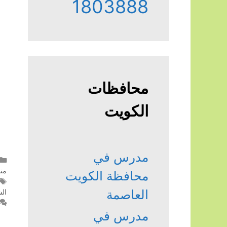
1803888
محافظات
الكويت
مدرس في
من
محافظة الكويت
العاصمة
الش
مدرس في