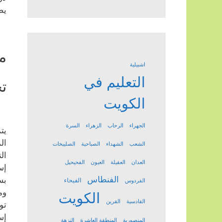
يض
م
اشبيلية
التعليم في
ت
الكويت
الجهراء
الرحاب
الزهراء
السرة
يت
ال
الشعب
الشهداء
الصباحية
الصليبخات
ال
العدان
العقيلة
العيون
الفحيحيل
إس
الفنطاس
بس
الفيحاء
الفردوس
وم
الكويت
القادسية
القرين
تو
إس
المنصورية
المنطقة العاشرة
النزهة