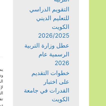
التقويم الدراسي
للتعليم الديني
الكويت
2026/2025
عطل وزارة التربية
الرسمية عام
2026
يم
خطوات التقديم
ود
على اختبار
ال
لإ
القدرات في جامعة
ال
الكويت
تق
در