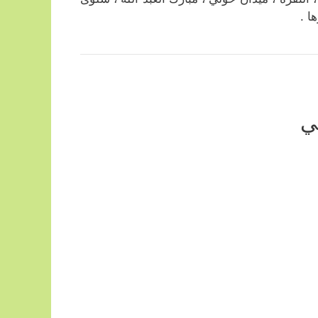
ا .
ي