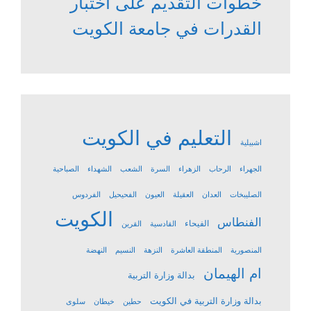
خطوات التقديم على اختبار
القدرات في جامعة الكويت
التعليم في الكويت
اشبيلية
الجهراء
الرحاب
الزهراء
السرة
الشعب
الشهداء
الصباحية
الصليبخات
العدان
العقيلة
العيون
الفحيحيل
الفردوس
الكويت
الفنطاس
الفيحاء
القادسية
القرين
المنصورية
المنطقة العاشرة
النزهة
النسيم
النهضة
ام الهيمان
بدالة وزارة التربية
بدالة وزارة التربية في الكويت
حطين
خيطان
سلوى