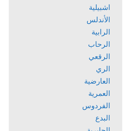
اشبيلية
الأندلس
الرابية
الرحاب
الرقعي
الري
العارضية
العمرية
الفردوس
البدع
الجابرية