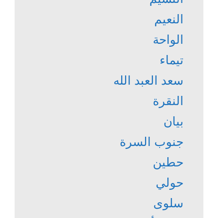
النعيم
الواحة
تيماء
سعد العبد الله
النقرة
بيان
جنوب السرة
حطين
حولي
سلوى