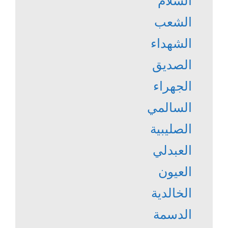
السلام
الشعب
الشهداء
الصديق
الجهراء
السالمي
الصليبية
العبدلي
العيون
الخالدية
الدسمة