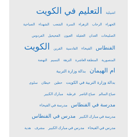
التعليم في الكويت
اشبيلية
الجهراء
الرحاب
الزهراء
السرة
الشعب
الشهداء
الصباحية
الصليبخات
العدان
العقيلة
العيون
الفحيحيل
الفردوس
الكويت
الفنطاس
الفيحاء
القادسية
القرين
المنصورية
المنطقة العاشرة
النزهة
النسيم
النهضة
ام الهيمان
بدالة وزارة التربية
بدالة وزارة التربية في الكويت
حطين
خيطان
سلوى
مبارك الكبير
صباح السالم
صباح الناصر
قرطبة
مدرسة في الفنطاس
مدرسة في الفيحاء
مدرس في الفنطاس
مدرسة في مبارك الكبير
مدرس في الفيحاء
مدرس في مبارك الكبير
مشرف
هدية