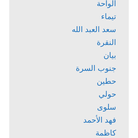
الواحة
تيماء
سعد العبد الله
النقرة
بيان
جنوب السرة
حطين
حولي
سلوى
فهد الأحمد
كاظمة