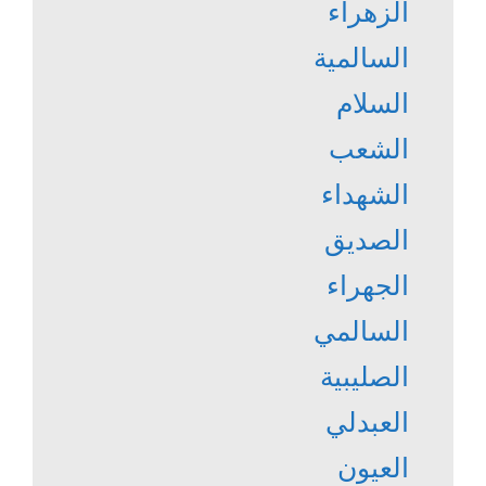
الزهراء
السالمية
السلام
الشعب
الشهداء
الصديق
الجهراء
السالمي
الصليبية
العبدلي
العيون