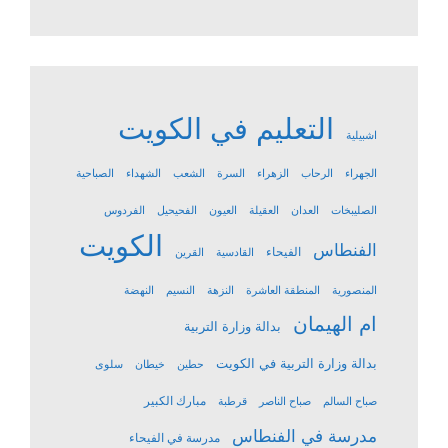
التعليم في الكويت
اشبيلية
الجهراء
الرحاب
الزهراء
السرة
الشعب
الشهداء
الصباحية
الصليبخات
العدان
العقيلة
العيون
الفحيحيل
الفردوس
الكويت
الفنطاس
الفيحاء
القادسية
القرين
المنصورية
المنطقة العاشرة
النزهة
النسيم
النهضة
ام الهيمان
بدالة وزارة التربية
بدالة وزارة التربية في الكويت
حطين
خيطان
سلوى
مبارك الكبير
صباح السالم
صباح الناصر
قرطبة
مدرسة في الفنطاس
مدرسة في الفيحاء