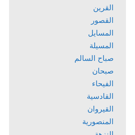
القرين
القصور
المسايل
المسيلة
صباح السالم
صبحان
الفيحاء
القادسية
القيروان
المنصورية
النزهة