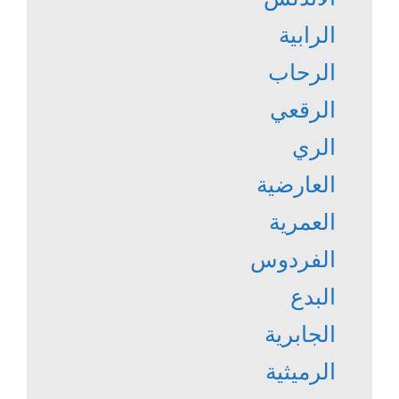
الرابية
الرحاب
الرقعي
الري
العارضية
العمرية
الفردوس
البدع
الجابرية
الرميثية