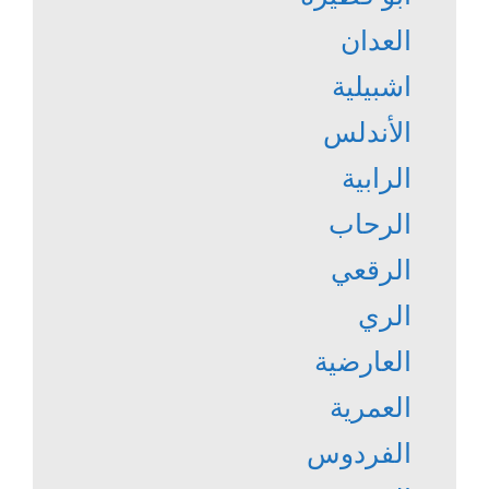
العدان
اشبيلية
الأندلس
الرابية
الرحاب
الرقعي
الري
العارضية
العمرية
الفردوس