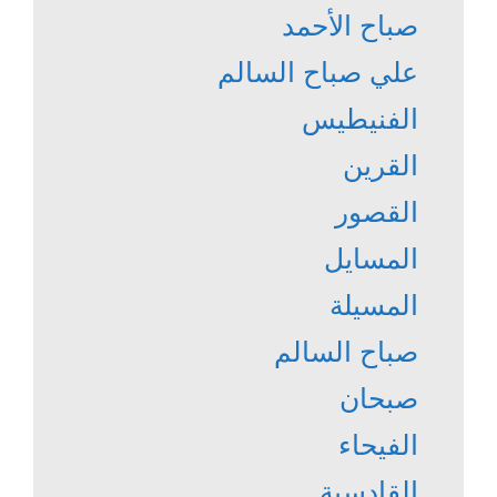
صباح الأحمد
علي صباح السالم
الفنيطيس
القرين
القصور
المسايل
المسيلة
صباح السالم
صبحان
الفيحاء
القادسية