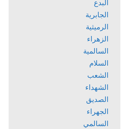
البدع
الجابرية
الرميثية
الزهراء
السالمية
السلام
الشعب
الشهداء
الصديق
الجهراء
السالمي