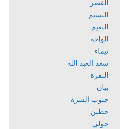
القصر
النسيم
النعيم
الواحة
تيماء
سعد العبد الله
النقرة
بيان
جنوب السرة
حطين
حولي