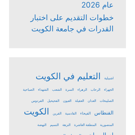
عام 2026
خطوات التقديم على اختبار
القدرات في جامعة الكويت
التعليم في الكويت
اشبيلية
الجهراء
الرحاب
الزهراء
السرة
الشعب
الشهداء
الصباحية
الصليبخات
العدان
العقيلة
العيون
الفحيحيل
الفردوس
الكويت
الفنطاس
الفيحاء
القادسية
القرين
المنصورية
المنطقة العاشرة
النزهة
النسيم
النهضة
ام الهيمان