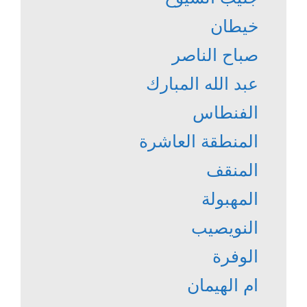
خيطان
صباح الناصر
عبد الله المبارك
الفنطاس
المنطقة العاشرة
المنقف
المهبولة
النويصيب
الوفرة
ام الهيمان