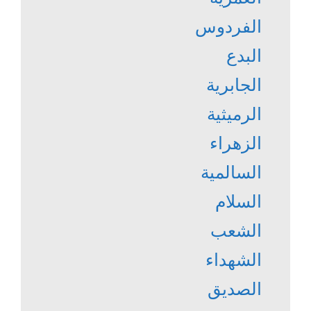
الفردوس
البدع
الجابرية
الرميثية
الزهراء
السالمية
السلام
الشعب
الشهداء
الصديق