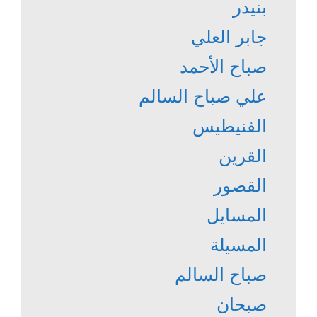
بنيدر
جابر العلي
صباح الأحمد
علي صباح السالم
الفنيطيس
القرين
القصور
المسايل
المسيلة
صباح السالم
صبحان