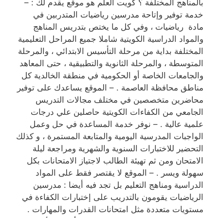
بالمناهج المختلفة ؟ كويت العلم هو موقع يقدم لك : –
خدمة توفير وإتاحة مدرسين رياضيات المتدربين في
مادة رياضيات ، وفي كل ما يختص بتدريس المناهج
والمواد الدراسية الكويتية شاملا جميع المراحل التعليمية
المختلفة بداية من مرحلة التأسيس الابتدائي ، والمرحلة
المتوسطة ، والمرحلة الثانوية والتطبيقية ، حتى المعاهد
والجامعات الخاصة أو الحكومية في منطقة الخالدية كل
مناطق محافظة العاصمة . – الموقع يساعدك على توفير
محاضرين متخصصين في مختلف مجالات التدريس
الجامعي من الكفاءات الكويتية حاصلين علي درجات
علمية عالية . – نوفر خدمة المساعدة في حل وعمل
الواجبات المدرسية اليومية والمتابعة المستمرة ، و كذلك
التحضير للاختبارات السنوية والشهرية ومراجعة ليلة
الامتحان ومن ثم تهيئة الطالب لاجتياز الامتحانات بكل
سهولة ويسر . – الموقع لا يقتصر فقط على المواد
الدراسية ومناهج التعليم بل تجد فيه أيضا : مدرسين
الرياضيات يقومون بالتدريب على إختبارات الكفاءة في
مستويات متعددة مثل امتحانات القدرات والمهارات .