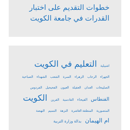
خطوات التقديم على اختبار
القدرات في جامعة الكويت
التعليم في الكويت
اشبيلية
الجهراء
الرحاب
الزهراء
السرة
الشعب
الشهداء
الصباحية
الصليبخات
العدان
العقيلة
العيون
الفحيحيل
الفردوس
الكويت
الفنطاس
الفيحاء
القادسية
القرين
المنصورية
المنطقة العاشرة
النزهة
النسيم
النهضة
ام الهيمان
بدالة وزارة التربية