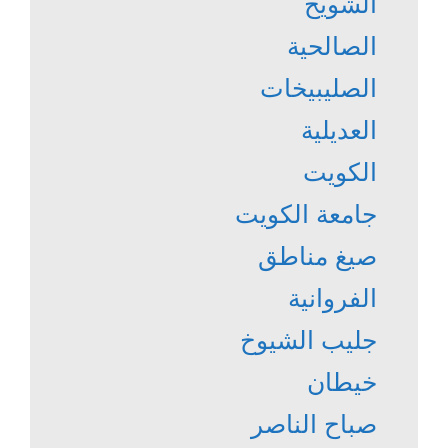
الشويخ
الصالحية
الصليبيخات
العديلية
الكويت
جامعة الكويت
صيغ مناطق
الفروانية
جليب الشيوخ
خيطان
صباح الناصر