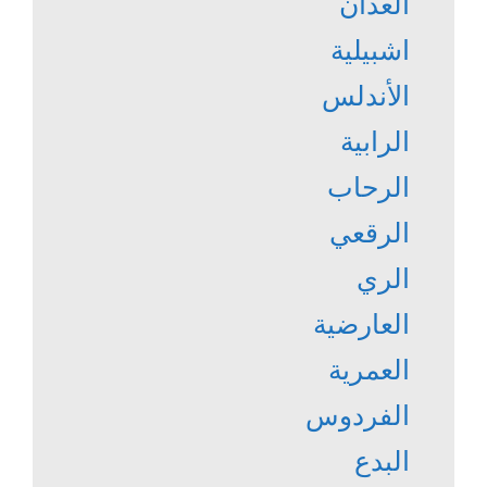
العدان
اشبيلية
الأندلس
الرابية
الرحاب
الرقعي
الري
العارضية
العمرية
الفردوس
البدع