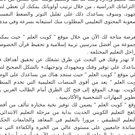
التزاماتك الدراسية ، من خلال ترتيب أولوياتك يمكنك أن تعطي 
هود، وسوف يساعدك ذلك على تقليل التوتر والضغط النفسي ا
عوبة المحتوى التعليمي المطلوب منك استيعابه بسرعة وفي مدة 
فرصة متاحة لك الآن من خلال موقع ” كويت العلم ” حيث يمك
موعة من أفضل مدرسين تربية إسلامية و تحفيظ قرآن الخصوصين
احل التعليم المختلفة .
لا تهدر وقتك في البحث عن طرق تشغلك عن تحقيق أهدافك ف
اعدك علي توفير وقتك ومجهودك وتوجيهك+ بالشكل الصحيح لتصل 
ي موقع ” كويت العلم ” حيث ستجد هناك من يساعدك على الوصو
يت العلم ” يعد من أقوى المنصات التعليمية التي تخدم المن
كويت. يهدف الموقع إلى فتح كل الطرق أمام الطالب العربي و
طوير المهارات الشخصية والأكاديمية .
قع ” كويت العلم ” يضمن لك توفير نخبة مختارة تتألف من أف
اهج التعليم الكويتي الحديث بداية من مرحلة التعليم الابتدائي
لتعليم التطبيقي ، مرورا بالتعليم في المعاهد والجامعات الحك
ساتذة جامعيين على مستوى عالي من الخبرة والكفاءة التي تغ
تخصصية مثل المعاهد الدينية و التطبيقية ، الآن قد أتيحت أيضا فر