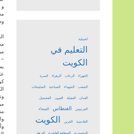
و 
مج
وص
ال
اشبيلية
مج
التعليم في
مر
– 
الكويت
يس
عل
الجهراء
الرحاب
الزهراء
السرة
كو
الشعب
الشهداء
الصباحية
الصليبخات
ال
وت
العدان
العقيلة
العيون
الفحيحيل
مو
الفنطاس
الفيحاء
الفردوس
من
الكويت
وا
القادسية
القرين
وأ
ال
المنصورية
المنطقة العاشرة
النزهة