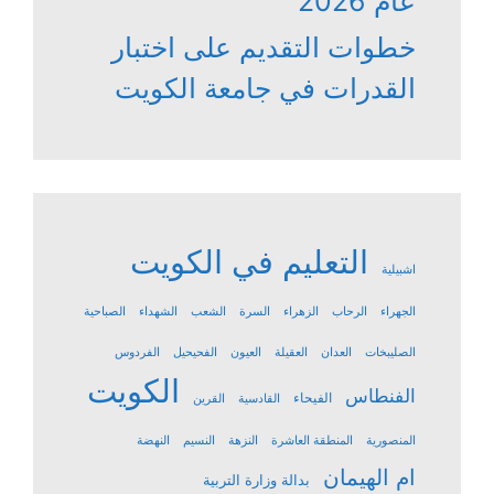
عام 2026
خطوات التقديم على اختبار
القدرات في جامعة الكويت
التعليم في الكويت
اشبيلية
الجهراء
الرحاب
الزهراء
السرة
الشعب
الشهداء
الصباحية
الصليبخات
العدان
العقيلة
العيون
الفحيحيل
الفردوس
الكويت
الفنطاس
الفيحاء
القادسية
القرين
المنصورية
المنطقة العاشرة
النزهة
النسيم
النهضة
ام الهيمان
بدالة وزارة التربية