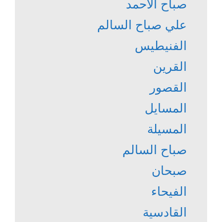
صباح الأحمد
علي صباح السالم
الفنيطيس
القرين
القصور
المسايل
المسيلة
صباح السالم
صبحان
الفيحاء
القادسية