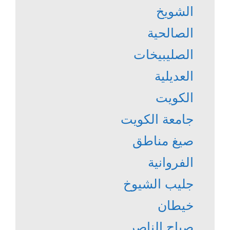
الشويخ
الصالحية
الصليبيخات
العديلية
الكويت
جامعة الكويت
صيغ مناطق
الفروانية
جليب الشيوخ
خيطان
صباح الناصر