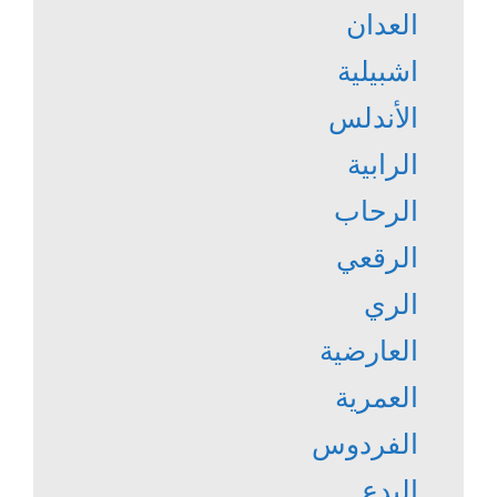
العدان
اشبيلية
الأندلس
الرابية
الرحاب
الرقعي
الري
العارضية
العمرية
الفردوس
البدع