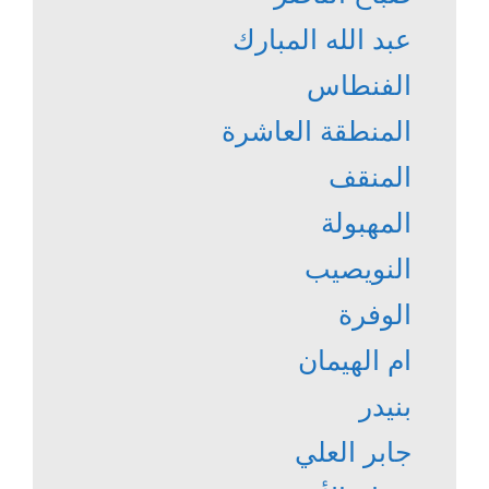
عبد الله المبارك
الفنطاس
المنطقة العاشرة
المنقف
المهبولة
النويصيب
الوفرة
ام الهيمان
بنيدر
جابر العلي