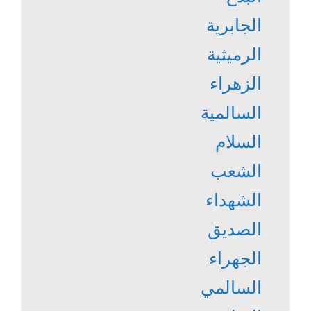
الجابرية
الرميثية
الزهراء
السالمية
السلام
الشعب
الشهداء
الصديق
الجهراء
السالمي