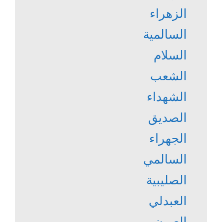
الزهراء
السالمية
السلام
الشعب
الشهداء
الصديق
الجهراء
السالمي
الصليبية
العبدلي
العيون