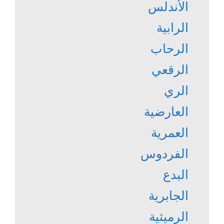
الأندلس
الرابية
الرحاب
الرقعي
الري
العارضية
العمرية
الفردوس
البدع
الجابرية
الرميثية