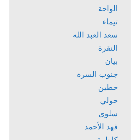
الواحة
تيماء
سعد العبد الله
النقرة
بيان
جنوب السرة
حطين
حولي
سلوى
فهد الأحمد
كاظمة