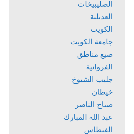
الصليبيخات
العديلية
الكويت
جامعة الكويت
صيغ مناطق
الفروانية
جليب الشيوخ
خيطان
صباح الناصر
عبد الله المبارك
الفنطاس