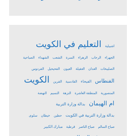
التعليم في الكويت
اشبيلية
الجهراء
الرحاب
الزهراء
السرة
الشعب
الشهداء
الصباحية
الصليبخات
العدان
العقيلة
العيون
الفحيحيل
الفردوس
الكويت
الفنطاس
الفيحاء
القادسية
القرين
المنصورية
المنطقة العاشرة
النزهة
النسيم
النهضة
ام الهيمان
بدالة وزارة التربية
بدالة وزارة التربية في الكويت
حطين
خيطان
سلوى
مبارك الكبير
صباح السالم
صباح الناصر
قرطبة