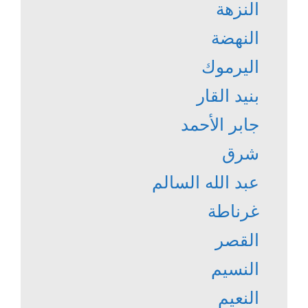
النزهة
النهضة
اليرموك
بنيد القار
جابر الأحمد
شرق
عبد الله السالم
غرناطة
القصر
النسيم
النعيم