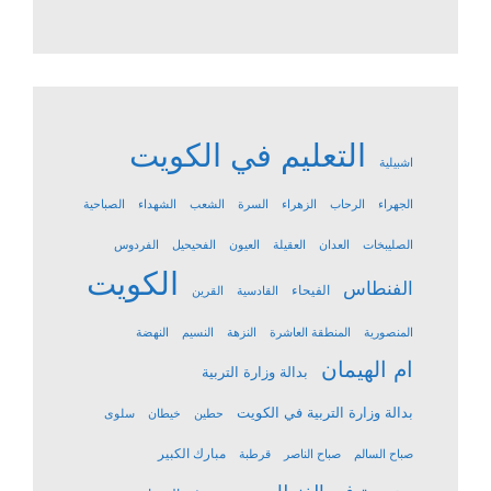
التعليم في الكويت
اشبيلية
الجهراء
الرحاب
الزهراء
السرة
الشعب
الشهداء
الصباحية
الصليبخات
العدان
العقيلة
العيون
الفحيحيل
الفردوس
الكويت
الفنطاس
الفيحاء
القادسية
القرين
المنصورية
المنطقة العاشرة
النزهة
النسيم
النهضة
ام الهيمان
بدالة وزارة التربية
بدالة وزارة التربية في الكويت
حطين
خيطان
سلوى
مبارك الكبير
صباح السالم
صباح الناصر
قرطبة