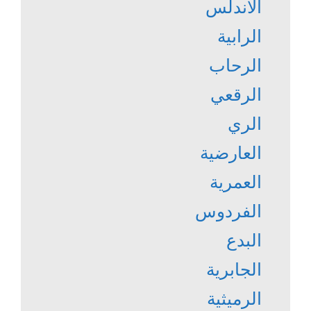
الأندلس
الرابية
الرحاب
الرقعي
الري
العارضية
العمرية
الفردوس
البدع
الجابرية
الرميثية