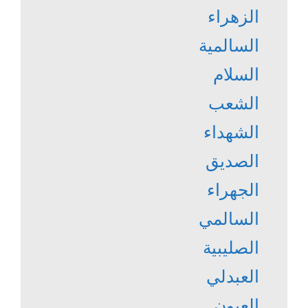
الزهراء
السالمية
السلام
الشعب
الشهداء
الصديق
الجهراء
السالمي
الصليبية
العبدلي
العيون