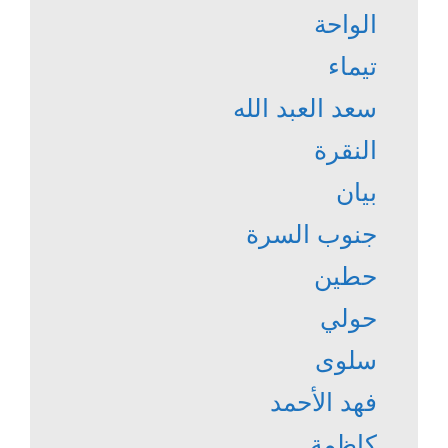
الواحة
تيماء
سعد العبد الله
النقرة
بيان
جنوب السرة
حطين
حولي
سلوى
فهد الأحمد
كاظمة