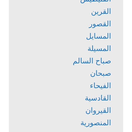
القرين
القصور
المسايل
المسيلة
صباح السالم
صبحان
الفيحاء
القادسية
القيروان
المنصورية