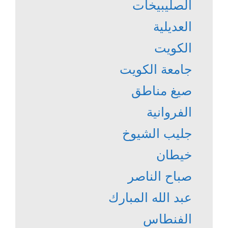
الصليبيخات
العديلية
الكويت
جامعة الكويت
صيغ مناطق
الفروانية
جليب الشيوخ
خيطان
صباح الناصر
عبد الله المبارك
الفنطاس