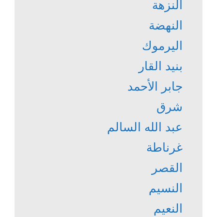
النزهة
النهضة
اليرموك
بنيد القار
جابر الأحمد
شرق
عبد الله السالم
غرناطة
القصر
النسيم
النعيم