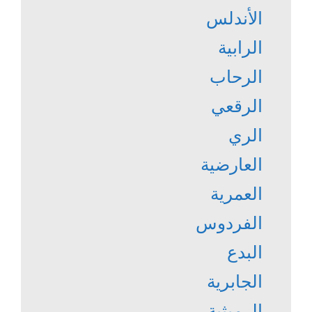
الأندلس
الرابية
الرحاب
الرقعي
الري
العارضية
العمرية
الفردوس
البدع
الجابرية
الرميثية