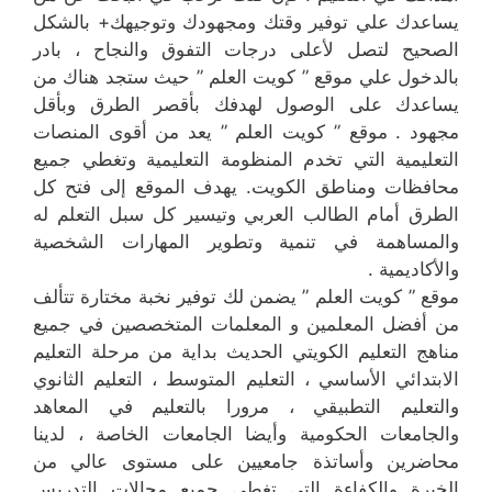
يساعدك علي توفير وقتك ومجهودك وتوجيهك+ بالشكل
الصحيح لتصل لأعلى درجات التفوق والنجاح ، بادر
بالدخول علي موقع ” كويت العلم ” حيث ستجد هناك من
يساعدك على الوصول لهدفك بأقصر الطرق وبأقل
مجهود . موقع ” كويت العلم ” يعد من أقوى المنصات
التعليمية التي تخدم المنظومة التعليمية وتغطي جميع
محافظات ومناطق الكويت. يهدف الموقع إلى فتح كل
الطرق أمام الطالب العربي وتيسير كل سبل التعلم له
والمساهمة في تنمية وتطوير المهارات الشخصية
والأكاديمية .
موقع ” كويت العلم ” يضمن لك توفير نخبة مختارة تتألف
من أفضل المعلمين و المعلمات المتخصصين في جميع
مناهج التعليم الكويتي الحديث بداية من مرحلة التعليم
الابتدائي الأساسي ، التعليم المتوسط ، التعليم الثانوي
والتعليم التطبيقي ، مرورا بالتعليم في المعاهد
والجامعات الحكومية وأيضا الجامعات الخاصة ، لدينا
محاضرين وأساتذة جامعيين على مستوى عالي من
الخبرة والكفاءة التي تغطي جميع مجالات التدريس