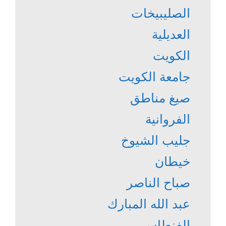
الصليبيخات
العديلية
الكويت
جامعة الكويت
صيغ مناطق
الفروانية
جليب الشيوخ
خيطان
صباح الناصر
عبد الله المبارك
الفنطاس