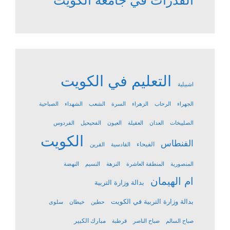
القدرات في جامعة الكويت
التعليم في الكويت
اشبيلية
الجهراء
الرحاب
الزهراء
السرة
الشعب
الشهداء
الصباحية
الصليبخات
العدان
العقيلة
العيون
الفحيحيل
الفردوس
الكويت
الفنطاس
الفيحاء
القادسية
القرين
المنصورية
المنطقة العاشرة
النزهة
النسيم
النهضة
ام الهيمان
بدالة وزارة التربية
بدالة وزارة التربية في الكويت
حطين
خيطان
سلوى
مبارك الكبير
صباح السالم
صباح الناصر
قرطبة