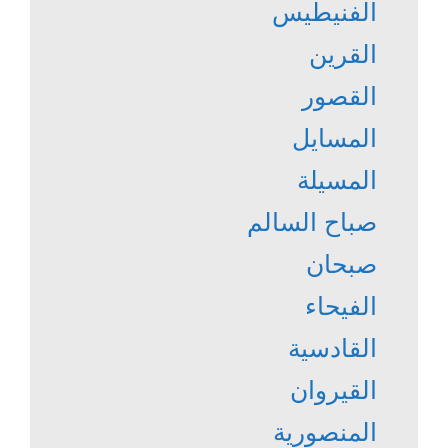
الفنيطيس
القرين
القصور
المسايل
المسيلة
صباح السالم
صبحان
الفيحاء
القادسية
القيروان
المنصورية