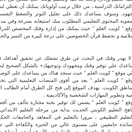
التزاماتك الدراسية ، من خلال ترتيب أولوياتك يمكنك أن تعطي 
هود، وسوف يساعدك ذلك على تقليل التوتر والضغط النفسي ا
عوبة المحتوى التعليمي المطلوب منك استيعابه بسرعة وفي مدة 
قع ” كويت العلم ” حيث يمكنك من إدارة وقتك المخصص للدر
لامية و تحفيظ قرآن الخصوصين على درجة كبيرة من التميز والخبر
لا تهدر وقتك في البحث عن طرق تشغلك عن تحقيق أهدافك ف
اعدك علي توفير وقتك ومجهودك وتوجيهك+ بالشكل الصحيح لتصل 
ي موقع ” كويت العلم ” حيث ستجد هناك من يساعدك على الوصو
قع ” كويت العلم ” يعد من أقوى المنصات التعليمية التي تخ
ناطق الكويت. يهدف الموقع إلى فتح كل الطرق أمام الطالب ال
مية وتطوير المهارات الشخصية والأكاديمية .
قع ” كويت العلم ” يضمن لك توفير نخبة مختارة تتألف من أف
اهج التعليم الكويتي الحديث بداية من مرحلة التعليم الابتدائي
لتعليم التطبيقي ، مرورا بالتعليم في المعاهد والجامعات الحك
ساتذة جامعيين على مستوى عالي من الخبرة والكفاءة التي تغ
تخصصية مثل المعاهد الدينية و التطبيقية ، الآن قد أتيحت أيضا فر