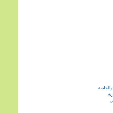
والخاصة
ية
ي