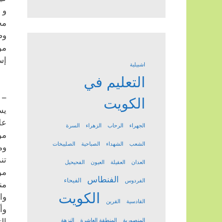
و 
مج
وص
مو
إس
اشبيلية
التعليم في
– 
الكويت
يس
عل
الجهراء
الرحاب
الزهراء
السرة
مو
الشعب
الشهداء
الصباحية
الصليبخات
وم
تن
العدان
العقيلة
العيون
الفحيحيل
مو
الفنطاس
الفيحاء
الفردوس
من
الكويت
وا
القادسية
القرين
وأ
ال
المنصورية
المنطقة العاشرة
النزهة