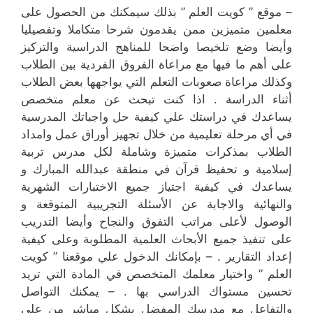
– موقع ” كويت العلم ” بذلك سيمكنك من الحصول على
معلمين متميزين ممن يقدمون شرحا متكاملا وتفصيليا
وأيضا وضع تلخيصا واضحا للمناهج الدراسية والتركيز
على أهم ما فيها مع مراعاة الفروق الفردية بين الطلاب
وكذلك مراعاة صعوبات التعلم التي يواجهها بعض الطلاب
أثناء الدراسة . اذا كنت تبحث عن معلم متخصص
يساعدك في دراستك علي كيفية حل واجباتك المدرسية
في أي مرحلة تعليمية من خلال تجهيز أوراق عمل وامداد
الطلاب بمذكرات متميزة وشاملة لكل مدرس تربية
إسلامية و تحفيظ قرآن في منطقة عبدالله المبارك و
يساعدك في كيفية اجتياز جميع الاختبارات الشهرية
والنهائية والاجابة عن الأسئلة التجريبية المتوقعة و
الوصول لأعلى مراتب التفوق والنجاح وأيضا التدريب
على تنفيذ جميع الأبحاث العلمية المطلوبة وعلى كيفية
إعداد التقارير . – بإمكانك الدخول علي موقعنا ” كويت
العلم ” واختيار معلمك المتخصص في المادة التي تريد
تحسين مستواك الدراسي بها . – يمكنك التواصل
والتفاعل مع مدرسك المفضل بشكل مباشر من على