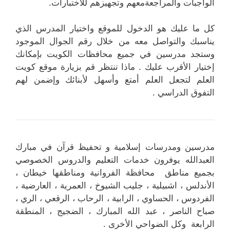
الواجبات والمراجعةمعهم وتجهيزهم للاختبارات.
كل ما عليك هو الدخول للموقع واختيار المدرس الذي
يناسبك والتواصل معه من خلال رقم الجوال الموجود
وستجد مدرسين في جميع محافظات الكويت بإمكانك
إختيار الأقرب عليك . ماذا تنتظر قم بزيارة موقع كويت
العلم لتجعل العلم أمتع وأسهل لأبنائك وإضمن لهم
التفوق الدراسي .
مدرسين ومدرسات إسلامية و تحفيظ قرآن في مبارك
العبدالله يوفرون خدمات التعليم والدروس الخصوصي
بجميع مناطق محافظة الفروانية ومناطقها خيطان ،
الأندلس ، اشبيلية ، جليب الشيوخ ، العمرية ، العارضية ،
الفردوس ، الحساوي ، الرابية ، الرحاب ، الرقعي ، الري ،
صباح الناصر ، عبد الله المبارك ، الضجيج ، المنطقة
الرابعة وكل الضواحي الأخرى .