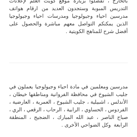
بالخارج ، تفضلوا بزيارة موقع كويت العلم لإعلانات
التدريس المبوبة وستجدون العديد من ارقام هواتف
مدرسين احياء وجيولوجيا ومدرسات احياء وجيولوجيا
الذين يمكنكم التواصل معهم مباشرة والحصول على
أفضل شرح للمناهج الكويتية .
مدرسين ومعلمين في مادة احياء وجيولوجيا يعملون في
جليب الشيوخ في محافظة الفروانية ومناطقها خيطان ،
الأندلس ، اشبيلية ، جليب الشيوخ ، العمرية ، العارضية ،
الفردوس ، الحساوي ، الرابية ، الرحاب ، الرقعي ، الري ،
صباح الناصر ، عبد الله المبارك ، الضجيج ، المنطقة
الرابعة وكل الضواحي الأخرى .