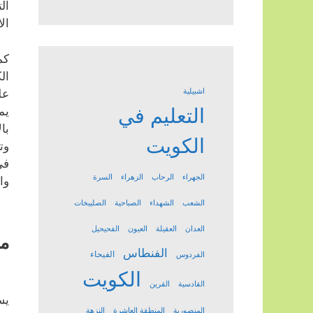
ال
ال
كم
ال
عل
اشبيلية
التعليم في
يم
با
الكويت
وت
في
الجهراء
الرحاب
الزهراء
السرة
وا
الشعب
الشهداء
الصباحية
الصليبخات
العدان
العقيلة
العيون
الفحيحيل
مد
الفنطاس
الفيحاء
الفردوس
الكويت
القادسية
القرين
يس
المنصورية
المنطقة العاشرة
النزهة