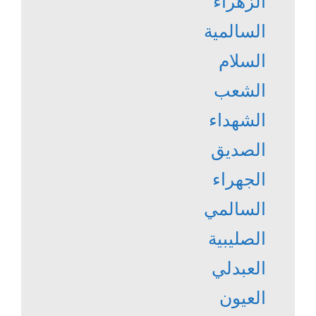
الزهراء
السالمية
السلام
الشعب
الشهداء
الصديق
الجهراء
السالمي
الصليبية
العبدلي
العيون