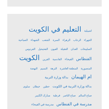
التعليم في الكويت
اشبيلية
الجهراء
الرحاب
الزهراء
السرة
الشعب
الشهداء
الصباحية
الصليبخات
العدان
العقيلة
العيون
الفحيحيل
الفردوس
الكويت
الفنطاس
الفيحاء
القادسية
القرين
المنصورية
المنطقة العاشرة
النزهة
النسيم
النهضة
ام الهيمان
بدالة وزارة التربية
بدالة وزارة التربية في الكويت
حطين
خيطان
سلوى
مبارك الكبير
صباح السالم
صباح الناصر
قرطبة
مدرسة في الفنطاس
مدرسة في الفيحاء