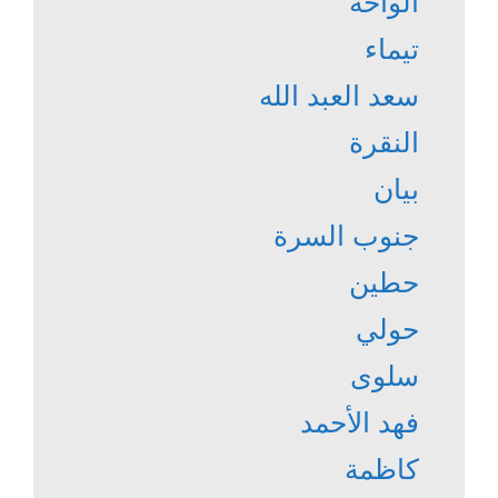
الواحة
تيماء
سعد العبد الله
النقرة
بيان
جنوب السرة
حطين
حولي
سلوى
فهد الأحمد
كاظمة