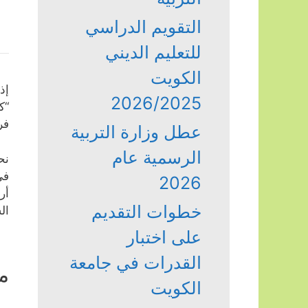
التقويم الدراسي
للتعليم الديني
الكويت
إذ
2026/2025
“ك
فر
عطل وزارة التربية
الرسمية عام
نح
في
2026
أر
خطوات التقديم
ال
على اختبار
القدرات في جامعة
م
الكويت