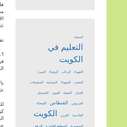
هل
مد
ال
عل
اشبيلية
تق
التعليم في
الكويت
ال
الجهراء
الرحاب
الزهراء
السرة
با
الشعب
الشهداء
الصباحية
الصليبخات
عل
العدان
العقيلة
العيون
الفحيحيل
الفنطاس
الفيحاء
لل
الفردوس
الكويت
كو
القادسية
القرين
ال
حي
المنصورية
المنطقة العاشرة
النزهة