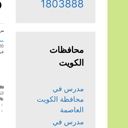
1803888
مرت
مد
20 أكتوبر، 3
محافظات
في "
الكويت
مدرس في
ال
محافظة الكويت
العاصمة
مدرس في