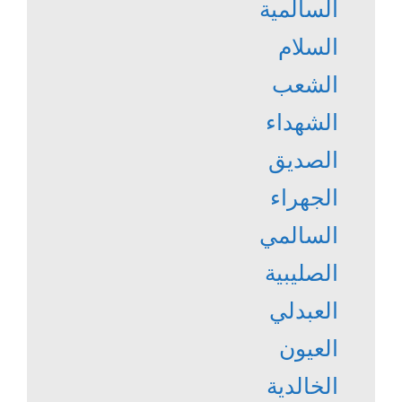
السالمية
السلام
الشعب
الشهداء
الصديق
الجهراء
السالمي
الصليبية
العبدلي
العيون
الخالدية