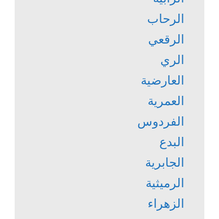
الرحاب
الرقعي
الري
العارضية
العمرية
الفردوس
البدع
الجابرية
الرميثية
الزهراء