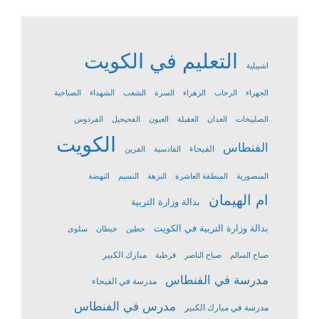
التعليم في الكويت
اشبيلية
الجهراء
الرحاب
الزهراء
السرة
الشعب
الشهداء
الصباحية
الصليبخات
العدان
العقيلة
العيون
الفحيحيل
الفردوس
الكويت
الفنطاس
الفيحاء
القادسية
القرين
المنصورية
المنطقة العاشرة
النزهة
النسيم
النهضة
ام الهيمان
بدالة وزارة التربية
بدالة وزارة التربية في الكويت
حطين
خيطان
سلوى
مبارك الكبير
صباح السالم
صباح الناصر
قرطبة
مدرسة في الفنطاس
مدرسة في الفيحاء
مدرس في الفنطاس
مدرسة في مبارك الكبير