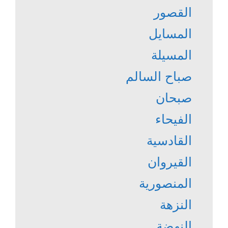
القصور
المسايل
المسيلة
صباح السالم
صبحان
الفيحاء
القادسية
القيروان
المنصورية
النزهة
النهضة