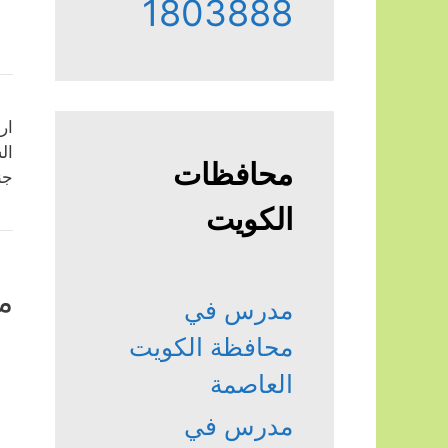
1803888
ار
ال
محافظات
جن
الكويت
م
مدرس في
محافظة الكويت
العاصمة
مدرس في