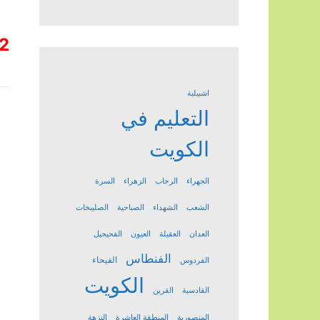
2
اشبيلية
التعليم في
الكويت
الجهراء
الرحاب
الزهراء
السرة
الشعب
الشهداء
الصباحية
الصليبخات
العدان
العقيلة
العيون
الفحيحيل
الفنطاس
الفيحاء
الفردوس
الكويت
القادسية
القرين
المنصورية
المنطقة العاشرة
النزهة