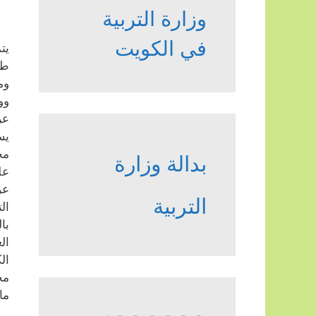
وزارة التربية
في الكويت
يت
طل
وم
وو
عر
يس
مح
بدالة وزارة
عل
عر
التربية
ال
با
ال
ال
مح
ما