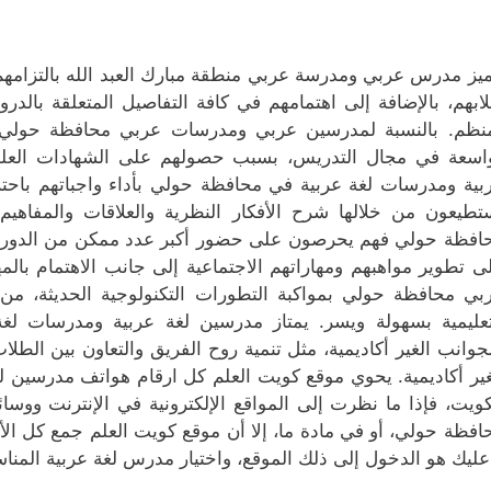
ميز مدرس عربي ومدرسة عربي منطقة مبارك العبد الله بالتزامهم 
ابهم، بالإضافة إلى اهتمامهم في كافة التفاصيل المتعلقة بالدر
نظم. بالنسبة لمدرسين عربي ومدرسات عربي محافظة حولي ، 
اسعة في مجال التدريس، بسبب حصولهم على الشهادات العلم
بية ومدرسات لغة عربية في محافظة حولي بأداء واجباتهم باحتر
تطيعون من خلالها شرح الأفكار النظرية والعلاقات والمفاهي
افظة حولي فهم يحرصون على حضور أكبر عدد ممكن من الدورات
ى تطوير مواهبهم ومهاراتهم الاجتماعية إلى جانب الاهتمام بالم
بي محافظة حولي بمواكبة التطورات التكنولوجية الحديثة، من 
تعليمية بسهولة ويسر. يمتاز مدرسين لغة عربية ومدرسات لغة 
لجوانب الغير أكاديمية، مثل تنمية روح الفريق والتعاون بين الطلا
غير أكاديمية. يحوي موقع كويت العلم كل ارقام هواتف مدرسي
كويت، فإذا ما نظرت إلى المواقع الإلكترونية في الإنترنت ووس
افظة حولي، أو في مادة ما، إلا أن موقع كويت العلم جمع كل الأ
عليك هو الدخول إلى ذلك الموقع، واختيار مدرس لغة عربية المن