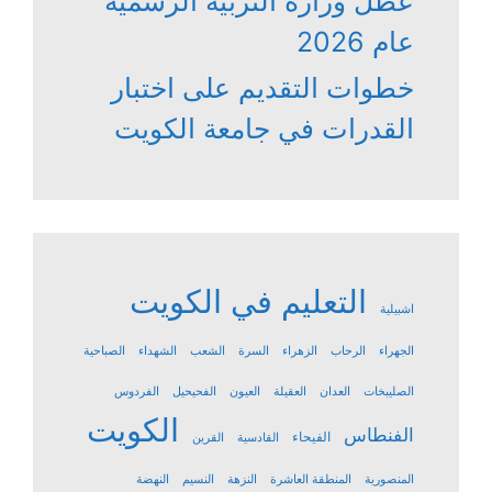
عطل وزارة التربية الرسمية
عام 2026
خطوات التقديم على اختبار
القدرات في جامعة الكويت
التعليم في الكويت
اشبيلية
الجهراء
الرحاب
الزهراء
السرة
الشعب
الشهداء
الصباحية
الصليبخات
العدان
العقيلة
العيون
الفحيحيل
الفردوس
الكويت
الفنطاس
الفيحاء
القادسية
القرين
المنصورية
المنطقة العاشرة
النزهة
النسيم
النهضة