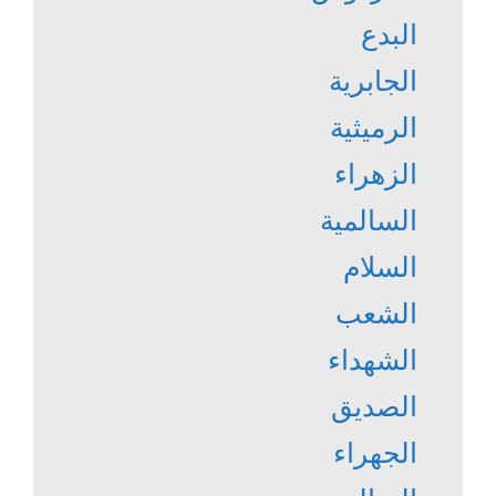
البدع
الجابرية
الرميثية
الزهراء
السالمية
السلام
الشعب
الشهداء
الصديق
الجهراء