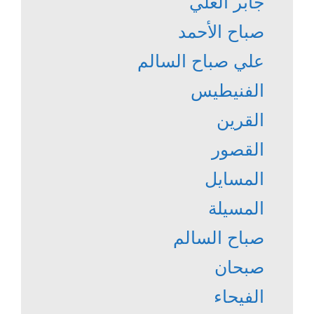
جابر العلي
صباح الأحمد
علي صباح السالم
الفنيطيس
القرين
القصور
المسايل
المسيلة
صباح السالم
صبحان
الفيحاء