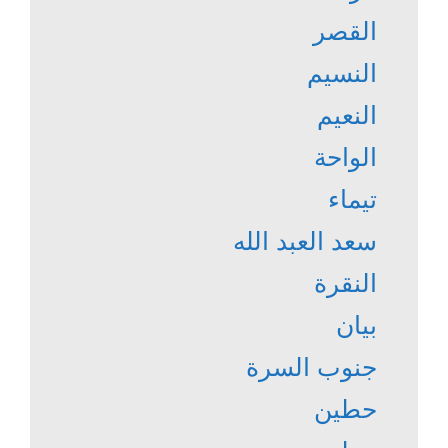
القصر
النسيم
النعيم
الواحة
تيماء
سعد العبد الله
النقرة
بيان
جنوب السرة
حطين