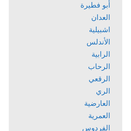
أبو فطيرة
العدان
اشبيلية
الأندلس
الرابية
الرحاب
الرقعي
الري
العارضية
العمرية
الفردوس