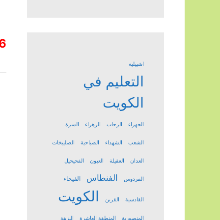
6
اشبيلية
التعليم في
الكويت
الجهراء
الرحاب
الزهراء
السرة
الشعب
الشهداء
الصباحية
الصليبخات
العدان
العقيلة
العيون
الفحيحيل
الفنطاس
الفيحاء
الفردوس
الكويت
القادسية
القرين
المنصورية
المنطقة العاشرة
النزهة