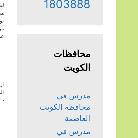
1803888
لم
مد
تو
من
عر
محافظات
الكويت
ار
ال
مدرس في
، 
محافظة الكويت
العاصمة
مدرس في