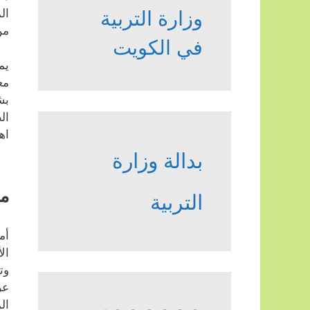
ال
وزارة التربية
من
في الكويت
يم
مع
بش
ال
اه
بدالة وزارة
م
التربية
أم
ال
وت
عر
ال