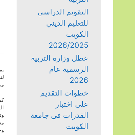
التقويم الدراسي
للتعليم الديني
الكويت
2026/2025
عطل وزارة التربية
الرسمية عام
يم
لت
2026
مخ
خطوات التقديم
كم
على اختبار
ال
القدرات في جامعة
وت
مس
الكويت
وج