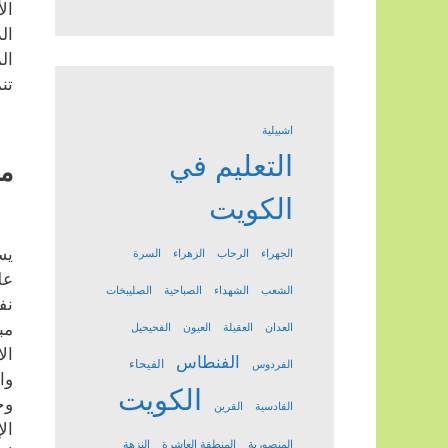
ال
ال
ال
تن
اشبيلية
التعليم في
مد
الكويت
يس
الجهراء
الرحاب
الزهراء
السرة
عل
الشعب
الشهداء
الصباحية
الصليبخات
نف
مب
العدان
العقيلة
العيون
الفحيحيل
ال
الفنطاس
الفيحاء
الفردوس
وا
الكويت
وج
القادسية
القرين
ال
المنصورية
المنطقة العاشرة
النزهة