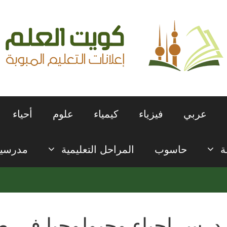
عربي
فيزياء
كيمياء
علوم
أحياء
ة
حاسوب
المراحل التعليمية
مدرسي
درس احياء وجيولوجيا في ص