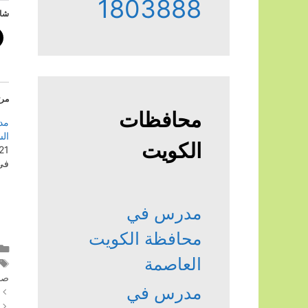
1803888
شار
مرت
محافظات
مد
الس
الكويت
21 أكتوبر، 23
في "
مدرس في
محافظة الكويت
العاصمة
صبا
مدرس في