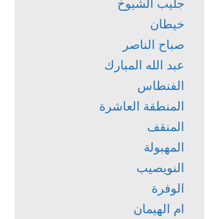
جليب الشيوخ
خيطان
صباح الناصر
عبد الله المبارك
الفنطاس
المنطقة العاشرة
المنقف
المهبولة
النويصيب
الوفرة
ام الهيمان