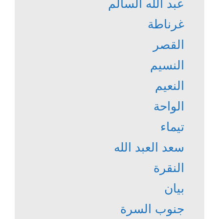
عبد الله السالم
غرناطة
القصر
النسيم
النعيم
الواحة
تيماء
سعد العبد الله
النقرة
بيان
جنوب السرة