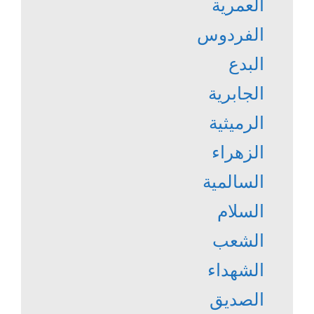
العمرية
الفردوس
البدع
الجابرية
الرميثية
الزهراء
السالمية
السلام
الشعب
الشهداء
الصديق