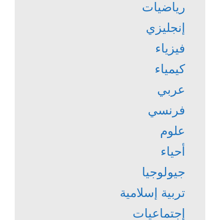
رياضيات
إنجليزي
فيزياء
كيمياء
عربي
فرنسي
علوم
أحياء
جيولوجيا
تربية إسلامية
إجتماعيات