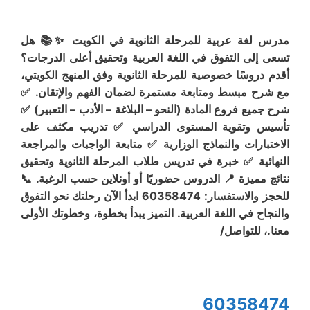
مدرس لغة عربية للمرحلة الثانوية في الكويت ✨📚 هل
تسعى إلى التفوق في اللغة العربية وتحقيق أعلى الدرجات؟
أقدم دروسًا خصوصية للمرحلة الثانوية وفق المنهج الكويتي،
مع شرح مبسط ومتابعة مستمرة لضمان الفهم والإتقان. ✅
شرح جميع فروع المادة (النحو – البلاغة – الأدب – التعبير) ✅
تأسيس وتقوية المستوى الدراسي ✅ تدريب مكثف على
الاختبارات والنماذج الوزارية ✅ متابعة الواجبات والمراجعة
النهائية ✅ خبرة في تدريس طلاب المرحلة الثانوية وتحقيق
نتائج مميزة 📍 الدروس حضوريًا أو أونلاين حسب الرغبة. 📞
للحجز والاستفسار: 60358474 ابدأ الآن رحلتك نحو التفوق
والنجاح في اللغة العربية. التميز يبدأ بخطوة، وخطوتك الأولى
معنا.، للتواصل/
60358474