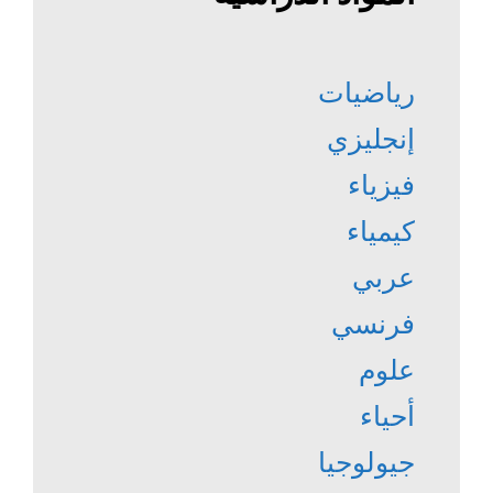
رياضيات
إنجليزي
فيزياء
كيمياء
عربي
فرنسي
علوم
أحياء
جيولوجيا