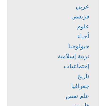
عربي
فرنسي
علوم
أحياء
جيولوجيا
تربية إسلامية
إجتماعيات
تاريخ
جغرافيا
علم نفس
فلسفة