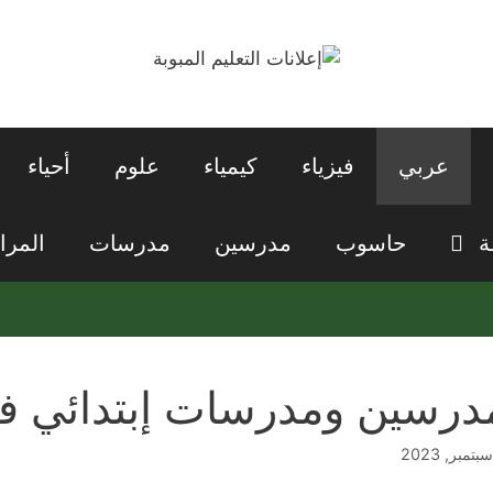
عربي
فيزياء
كيمياء
علوم
أحياء
ة
حاسوب
مدرسين
مدرسات
المرا
درسين ومدرسات إبتدائي ف