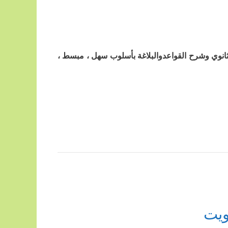
لثانوي وشرح القواعدوالبلاغة بأسلوب سهل ، مبسط ،