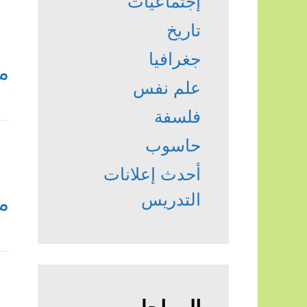
إجتماعيات
تاريخ
جغرافيا
م
علم نفس
فلسفة
حاسوب
أحدث إعلانات
التدريس
م