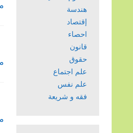
م
هندسة
إقتصاد
احصاء
قانون
حقوق
م
علم اجتماع
علم نفس
فقه و شريعة
م