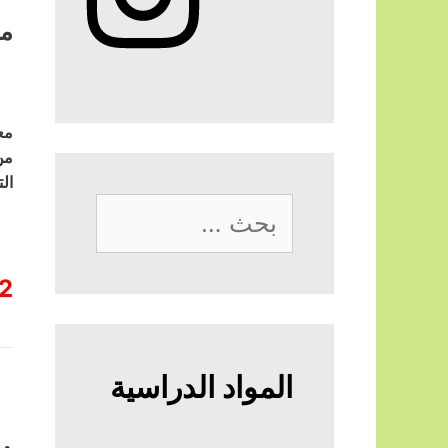
مد
مع
من
ال
البحث
عن:
2
المواد الدراسية