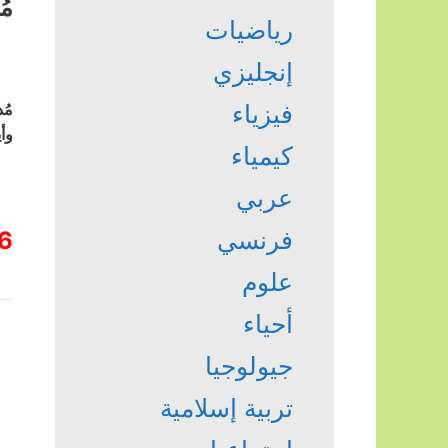
مُ
رياضيات
إنجليزي
مُ
فيزياء
وأ
كيمياء
عربي
فرنسي
6
علوم
أحياء
جيولوجيا
تربية إسلامية