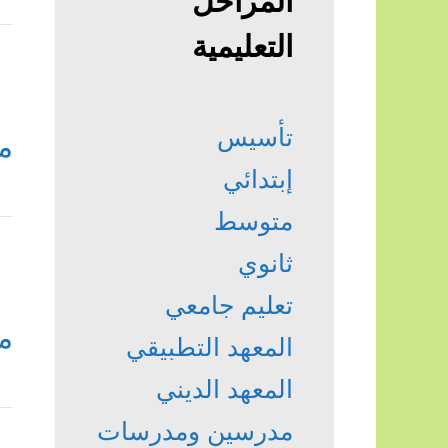
المراحل
التعليمية
تأسيس
م
إبتدائي
متوسط
ثانوي
تعليم جامعي
م
المعهد التطبيقي
المعهد الديني
مدرسين ومدرسات