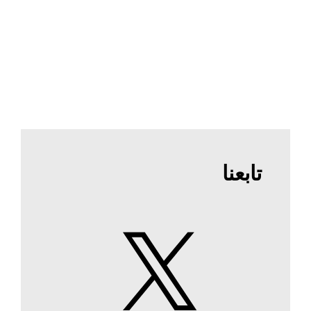
تابعنا
X