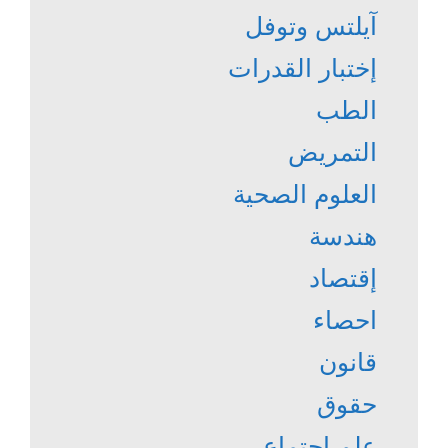
آيلتس وتوفل
إختبار القدرات
الطب
التمريض
العلوم الصحية
هندسة
إقتصاد
احصاء
قانون
حقوق
علم اجتماع