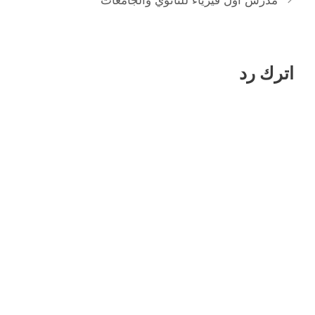
مدرس أول فيزياء للثانوي والجامعات
اترك رد