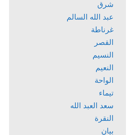
شرق
عبد الله السالم
غرناطة
القصر
النسيم
النعيم
الواحة
تيماء
سعد العبد الله
النقرة
بيان