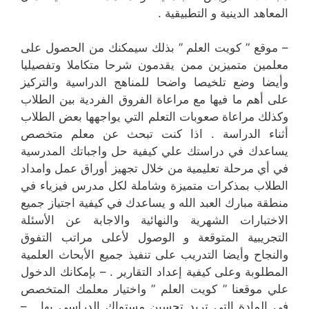
المعاهد الدينية و التطبيقية .
– موقع ” كويت العلم ” بذلك سيمكنك من الحصول على
معلمين متميزين ممن يقدمون شرحا متكاملا وتفصيليا
وأيضا وضع تلخيصا واضحا للمناهج الدراسية والتركيز
على أهم ما فيها مع مراعاة الفروق الفردية بين الطلاب
وكذلك مراعاة صعوبات التعلم التي يواجهها بعض الطلاب
أثناء الدراسة . اذا كنت تبحث عن معلم متخصص
يساعدك في دراستك علي كيفية حل واجباتك المدرسية
في أي مرحلة تعليمية من خلال تجهيز أوراق عمل وامداد
الطلاب بمذكرات متميزة وشاملة لكل مدرس فيزياء في
منطقة مبارك العبد الله و يساعدك في كيفية اجتياز جميع
الاختبارات الشهرية والنهائية والاجابة عن الأسئلة
التجريبية المتوقعة و الوصول لأعلى مراتب التفوق
والنجاح وأيضا التدريب على تنفيذ جميع الأبحاث العلمية
المطلوبة وعلى كيفية إعداد التقارير . – بإمكانك الدخول
علي موقعنا ” كويت العلم ” واختيار معلمك المتخصص
في المادة التي تريد تحسين مستواك الدراسي بها . –