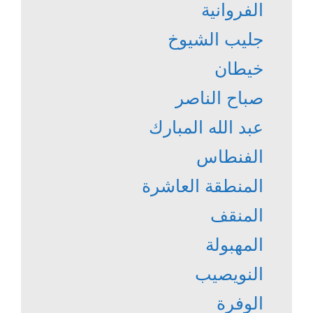
الفروانية
جليب الشيوخ
خيطان
صباح الناصر
عبد الله المبارك
الفنطاس
المنطقة العاشرة
المنقف
المهبولة
النويصيب
الوفرة