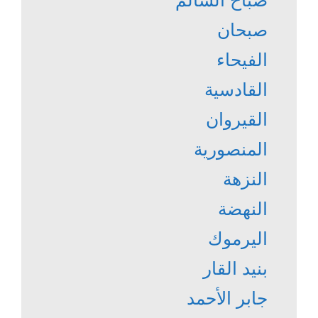
صباح السالم
صبحان
الفيحاء
القادسية
القيروان
المنصورية
النزهة
النهضة
اليرموك
بنيد القار
جابر الأحمد