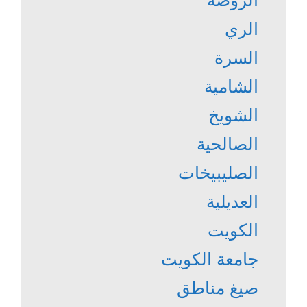
الروضة
الري
السرة
الشامية
الشويخ
الصالحية
الصليبيخات
العديلية
الكويت
جامعة الكويت
صيغ مناطق