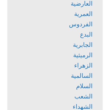
العارضية
العمرية
الفردوس
البدع
الجابرية
الرميثية
الزهراء
السالمية
السلام
الشعب
الشهداء