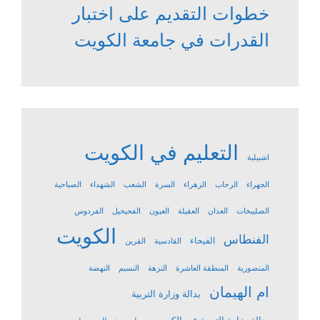
خطوات التقديم على اختبار
القدرات في جامعة الكويت
التعليم في الكويت
اشبيلية
الجهراء
الرحاب
الزهراء
السرة
الشعب
الشهداء
الصباحية
الصليبخات
العدان
العقيلة
العيون
الفحيحيل
الفردوس
الكويت
الفنطاس
الفيحاء
القادسية
القرين
المنصورية
المنطقة العاشرة
النزهة
النسيم
النهضة
ام الهيمان
بدالة وزارة التربية