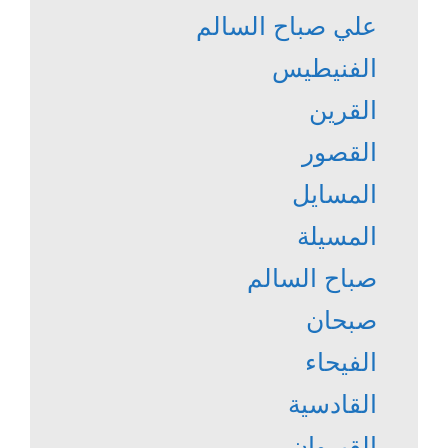
علي صباح السالم
الفنيطيس
القرين
القصور
المسايل
المسيلة
صباح السالم
صبحان
الفيحاء
القادسية
القيروان