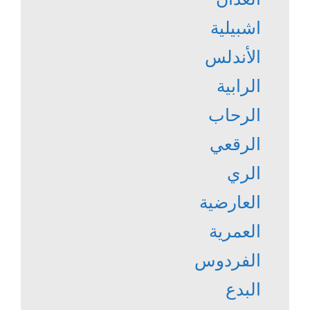
اشبيلية
الأندلس
الرابية
الرحاب
الرقعي
الري
العارضية
العمرية
الفردوس
البدع