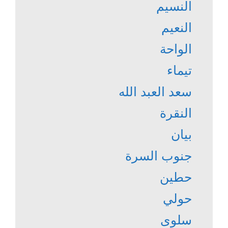
النسيم
النعيم
الواحة
تيماء
سعد العبد الله
النقرة
بيان
جنوب السرة
حطين
حولي
سلوى