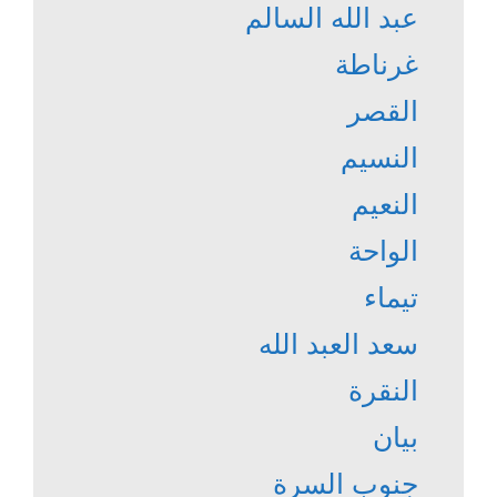
عبد الله السالم
غرناطة
القصر
النسيم
النعيم
الواحة
تيماء
سعد العبد الله
النقرة
بيان
جنوب السرة