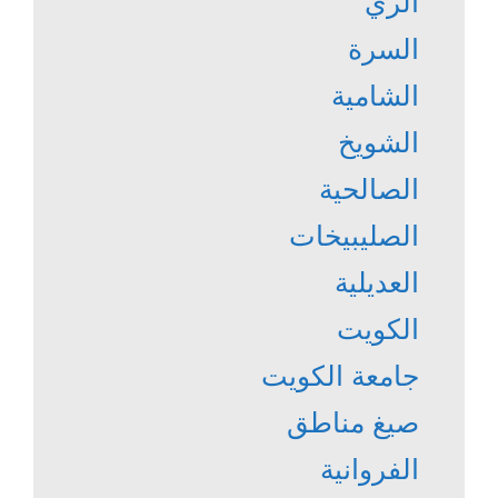
الري
السرة
الشامية
الشويخ
الصالحية
الصليبيخات
العديلية
الكويت
جامعة الكويت
صيغ مناطق
الفروانية