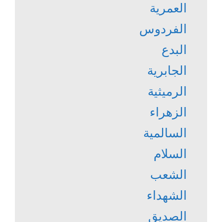
العمرية
الفردوس
البدع
الجابرية
الرميثية
الزهراء
السالمية
السلام
الشعب
الشهداء
الصديق