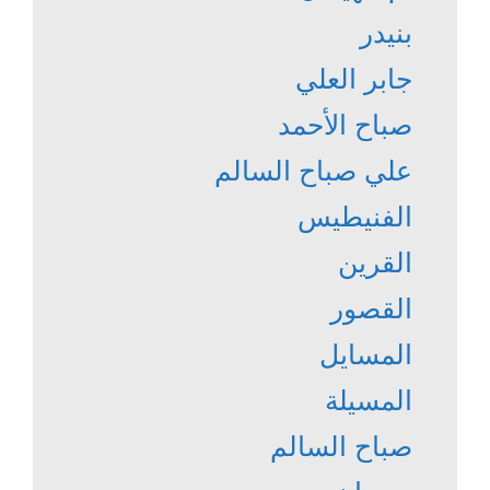
بنيدر
جابر العلي
صباح الأحمد
علي صباح السالم
الفنيطيس
القرين
القصور
المسايل
المسيلة
صباح السالم