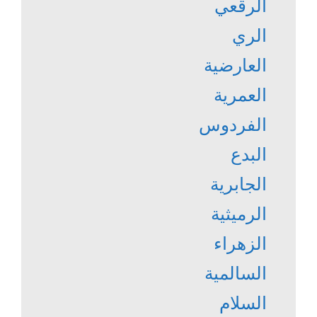
الرقعي
الري
العارضية
العمرية
الفردوس
البدع
الجابرية
الرميثية
الزهراء
السالمية
السلام