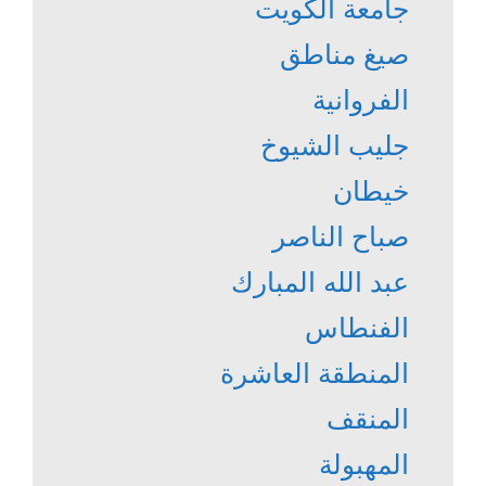
جامعة الكويت
صيغ مناطق
الفروانية
جليب الشيوخ
خيطان
صباح الناصر
عبد الله المبارك
الفنطاس
المنطقة العاشرة
المنقف
المهبولة