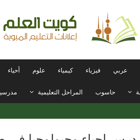
عربي
فيزياء
كيمياء
علوم
أحياء
ة
حاسوب
المراحل التعليمية
مدرسي
درس احياء وجيولوجيا في ص