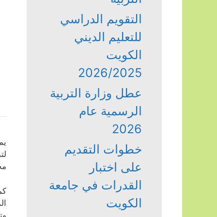
التقويم الدراسي
للتعليم الديني
الكويت
2026/2025
عطل وزارة التربية
الرسمية عام
2026
يم
خطوات التقديم
لت
على اختبار
مخ
القدرات في جامعة
كم
الكويت
ال
وت