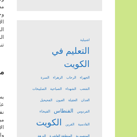
مس
وج
ال
ال
ال
اشبيلية
تن
التعليم في
الكويت
مد
الجهراء
الرحاب
الزهراء
السرة
الشعب
الشهداء
الصباحية
الصليبخات
يس
العدان
العقيلة
العيون
الفحيحيل
عل
الفنطاس
الفيحاء
نف
الفردوس
مب
الكويت
القادسية
القرين
ال
وا
المنصورية
المنطقة العاشرة
النزهة