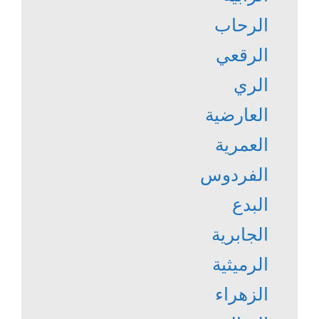
الرحاب
الرقعي
الري
العارضية
العمرية
الفردوس
البدع
الجابرية
الرميثية
الزهراء