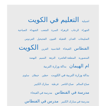
التعليم في الكويت
اشبيلية
الجهراء
الرحاب
الزهراء
السرة
الشعب
الشهداء
الصباحية
الصليبخات
العدان
العقيلة
العيون
الفحيحيل
الفردوس
الكويت
الفنطاس
الفيحاء
القادسية
القرين
المنصورية
المنطقة العاشرة
النزهة
النسيم
النهضة
ام الهيمان
بدالة وزارة التربية
بدالة وزارة التربية في الكويت
حطين
خيطان
سلوى
مبارك الكبير
صباح السالم
صباح الناصر
قرطبة
مدرسة في الفنطاس
مدرسة في الفيحاء
مدرس في الفنطاس
مدرسة في مبارك الكبير