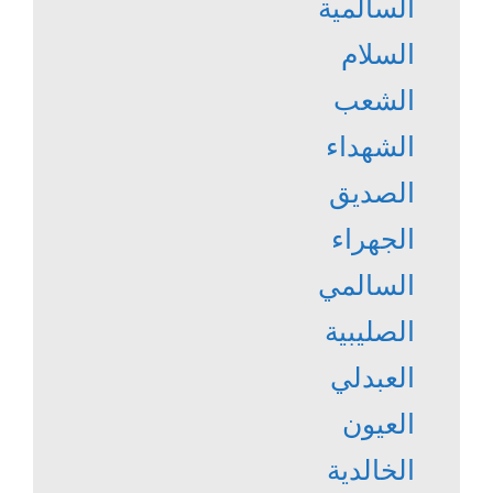
السالمية
السلام
الشعب
الشهداء
الصديق
الجهراء
السالمي
الصليبية
العبدلي
العيون
الخالدية